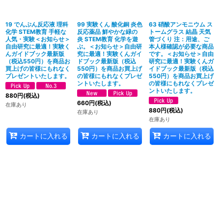
19 でんぷん反応液 理科
99 実験くん 酸化銅 炎色
63 硝酸アンモニウム ス
化学 STEM教育 手軽な
反応薬品 鮮やかな緑の
トームグラス 結晶 天気
人気・実験＜お知らせ＞
炎 STEM教育 化学を遊
管づくり 注：用途、ご
自由研究に最適！実験く
ぶ。＜お知らせ＞自由研
本人様確認が必要な商品
んガイドブック最新版
究に最適！実験くんガイ
です。＜お知らせ＞自由
（税込550円）を商品お
ドブック最新版（税込
研究に最適！実験くんガ
買上げの皆様にもれなく
550円）を商品お買上げ
イドブック最新版（税込
プレゼントいたします。
の皆様にもれなくプレゼ
550円）を商品お買上げ
ントいたします。
の皆様にもれなくプレゼ
ントいたします。
880
円
(税込)
660
円
(税込)
在庫あり
880
円
(税込)
在庫あり
在庫あり
カートに入れる
カートに入れる
カートに入れる