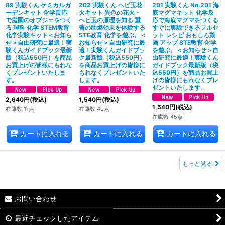
89 実験くん ケミカルガ
202 実験くん ヘビ玉花
201 実験くん No.201 海
ーデンキット 化学反応
火キット 異色の花火・
底マグマキット 化学反
で庭園のオブジェをつく
ヘビ玉の原理を知る 重
応で海底マグマをつくる
る 理科 化学 STEM教育
曹の助燃効果を体験する
すぐに実験できるフルセ
化学実験キット＜お知ら
STE教育 化学を遊ぶ。＜
ット レシピ おもしろ動
せ＞自由研究に最適！実
お知らせ＞自由研究に最
画 アップ STE教育 化学
験くんガイドブック最新
適！実験くんガイドブッ
を遊ぶ。＜お知らせ＞自
版（税込550円）を商品
ク最新版（税込550円）
由研究に最適！実験くん
お買上げの皆様にもれな
を商品お買上げの皆様に
ガイドブック最新版（税
くプレゼントいたしま
もれなくプレゼントいた
込550円）を商品お買上
す。
します。
げの皆様にもれなくプレ
ゼントいたします。
2,640
円
(税込)
1,540
円
(税込)
1,540
円
(税込)
在庫数 11点
在庫数 40点
在庫数 45点
カートに入れる
カートに入れる
カートに入れる
もっと見る
お問い合わせ
最近チェックしたアイテム