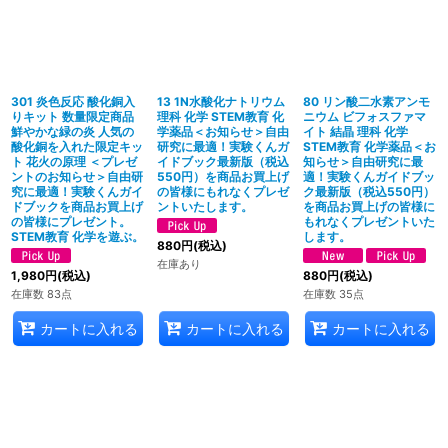
301 炎色反応 酸化銅入
13 1N水酸化ナトリウム
80 リン酸二水素アンモ
りキット 数量限定商品
理科 化学 STEM教育 化
ニウム ビフォスファマ
鮮やかな緑の炎 人気の
学薬品＜お知らせ＞自由
イト 結晶 理科 化学
酸化銅を入れた限定キッ
研究に最適！実験くんガ
STEM教育 化学薬品＜お
ト 花火の原理 ＜プレゼ
イドブック最新版（税込
知らせ＞自由研究に最
ントのお知らせ＞自由研
550円）を商品お買上げ
適！実験くんガイドブッ
究に最適！実験くんガイ
の皆様にもれなくプレゼ
ク最新版（税込550円）
ドブックを商品お買上げ
ントいたします。
を商品お買上げの皆様に
の皆様にプレゼント。
もれなくプレゼントいた
STEM教育 化学を遊ぶ。
します。
880
円
(税込)
在庫あり
1,980
円
(税込)
880
円
(税込)
在庫数 83点
在庫数 35点
カートに入れる
カートに入れる
カートに入れる