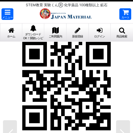
STEM教育 実験くんⓇ 化学薬品 100種類以上 鉱石
メニュー
カート
ダウンロード
ホーム
ご利用案内
新規登録
ログイン
商品検索
OK！実験レシピ