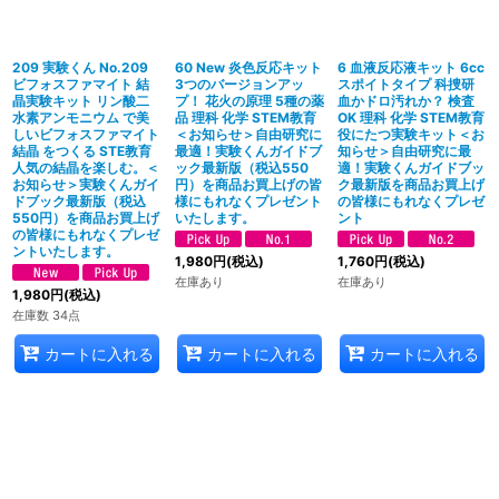
209 実験くん No.209
60 New 炎色反応キット
6 血液反応液キット 6cc
ビフォスファマイト 結
3つのバージョンアッ
スポイトタイプ 科捜研
晶実験キット リン酸二
プ！ 花火の原理 5種の薬
血かドロ汚れか？ 検査
水素アンモニウム で美
品 理科 化学 STEM教育
OK 理科 化学 STEM教育
しいビフォスファマイト
＜お知らせ＞自由研究に
役にたつ実験キット＜お
結晶 をつくる STE教育
最適！実験くんガイドブ
知らせ＞自由研究に最
人気の結晶を楽しむ。＜
ック最新版（税込550
適！実験くんガイドブッ
お知らせ＞実験くんガイ
円）を商品お買上げの皆
ク最新版を商品お買上げ
ドブック最新版（税込
様にもれなくプレゼント
の皆様にもれなくプレゼ
550円）を商品お買上げ
いたします。
ント
の皆様にもれなくプレゼ
ントいたします。
1,980
円
(税込)
1,760
円
(税込)
在庫あり
在庫あり
1,980
円
(税込)
在庫数 34点
カートに入れる
カートに入れる
カートに入れる